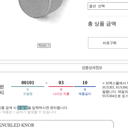
총 상품 금액
00101
-
03
10
⭐ 쉬멕스몰에서
번
SUS303, SUS304,
①
②
③
말합니다. 재질의 
시
모델명
나사산 지름
제품길이
SUS304으로 표
제품 검색 시
모델명
을 입력하시면 편리합니다.
 제품은 ± 공차가 발생할 수 있습니다.