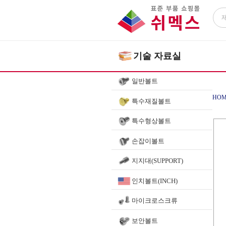
기술 자료실
일반볼트
HOM
특수재질볼트
특수형상볼트
손잡이볼트
지지대(SUPPORT)
인치볼트(INCH)
마이크로스크류
보안볼트