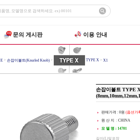
문의 게시판
이용 안내
>
>
TYPE X
>
E
손잡이볼트(Knurled Knob)
X1
손잡이볼트 TYPE X1
(8mm,10mm,12mm,
판매가격 :
0
원
(옵션가확
원 산 지 : CHINA
모 델 명 : 14701
길이(L)및포장