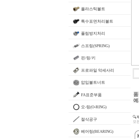
플라스틱볼트
특수표면처리볼트
풀림방지처리
스프링(SPRING)
핀/링/키
프로파일 악세사리
압입볼트너트
품
FA표준부품
예
오-링(O-RING)
🔍
절삭공구
모든
베어링(BEARING)