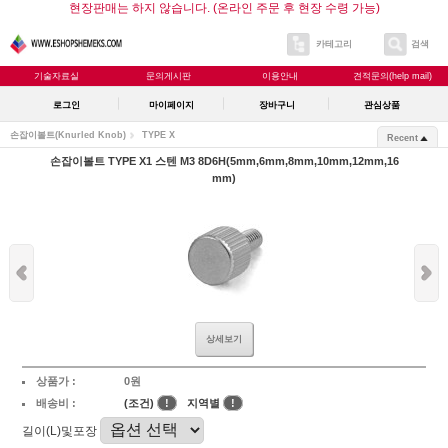
현장판매는 하지 않습니다. (온라인 주문 후 현장 수령 가능)
카테고리
검색
기술자료실
문의게시판
이용안내
견적문의(help mail)
로그인
마이페이지
장바구니
관심상품
손잡이볼트(Knurled Knob)
TYPE X
Recent
손잡이볼트 TYPE X1 스텐 M3 8D6H(5mm,6mm,8mm,10mm,12mm,16
mm)
상세보기
상품가 :
0원
배송비 :
(조건)
!
지역별
!
길이(L)및포장