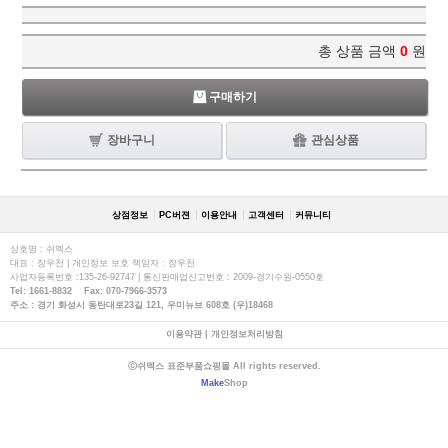
총 상품 금액
0
원
구매하기
장바구니
관심상품
상점정보
PC버젼
이용안내
고객센터
커뮤니티
상호명 : 쉬멕스
대표 : 장우천 | 개인정보 보호 책임자 : 장우천
사업자등록번호 :135-26-92747 | 통신판매업신고번호 : 2009-경기수원-0550호
Tel: 1661-8832 Fax: 070-7966-3573
주소 : 경기 화성시 동탄대로23길 121, 우미뉴브 608호 (우)18468
이용약관
|
개인정보처리방침
ⓒ쉬멕스 표준부품쇼핑몰 All rights reserved.
Make
Shop