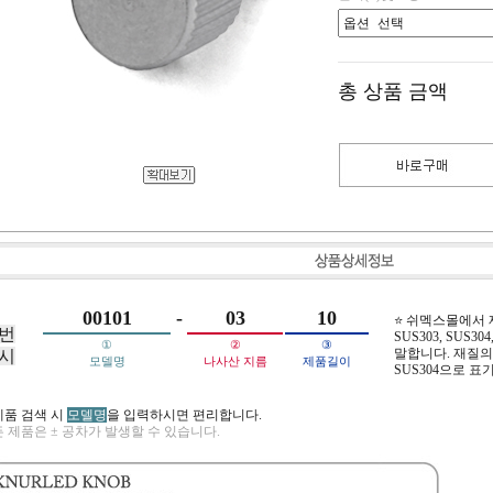
총 상품 금액
00101
-
03
10
⭐ 쉬멕스몰에서
번
SUS303, SUS304,
①
②
③
말합니다. 재질의 
시
모델명
나사산 지름
제품길이
SUS304으로 표
제품 검색 시
모델명
을 입력하시면 편리합니다.
 제품은 ± 공차가 발생할 수 있습니다.