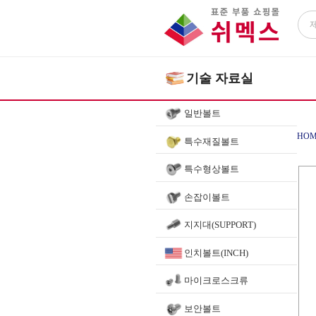
기술 자료실
일반볼트
HOM
특수재질볼트
특수형상볼트
손잡이볼트
지지대(SUPPORT)
인치볼트(INCH)
마이크로스크류
보안볼트