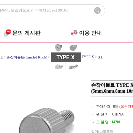
문의 게시판
이용 안내
>
>
TYPE X
>
E
손잡이볼트(Knurled Knob)
X1
손잡이볼트 TYPE X1
(5mm,6mm,8mm,10
판매가격 :
0
원
(옵션가확
원 산 지 : CHINA
모 델 명 : 14701
길이(L)및포장