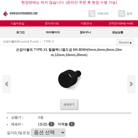
현장판매는 하지 않습니다. (온라인 주문 후 현장 수령 가능)
카테고리
검색
기술자료실
문의게시판
이용안내
견적문의(help mail)
로그인
마이페이지
장바구니
관심상품
손잡이볼트(Knurled Knob)
TYPE X
Recent
손잡이볼트 TYPE X1 철블랙니켈도금 M4 8D6H(5mm,6mm,8mm,10m
m,12mm,16mm,20mm)
상세보기
상품가 :
0원
배송비 :
(조건)
!
지역별
!
길이(L)및포장