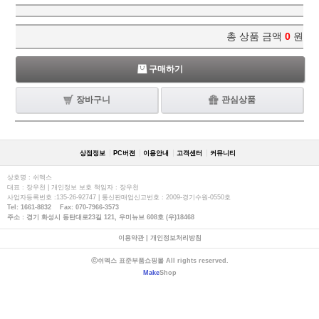
총 상품 금액
0
원
구매하기
장바구니
관심상품
상점정보
PC버젼
이용안내
고객센터
커뮤니티
상호명 : 쉬멕스
대표 : 장우천 | 개인정보 보호 책임자 : 장우천
사업자등록번호 :135-26-92747 | 통신판매업신고번호 : 2009-경기수원-0550호
Tel: 1661-8832 Fax: 070-7966-3573
주소 : 경기 화성시 동탄대로23길 121, 우미뉴브 608호 (우)18468
이용약관
|
개인정보처리방침
ⓒ쉬멕스 표준부품쇼핑몰 All rights reserved.
Make
Shop