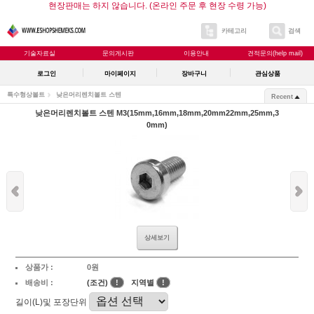
현장판매는 하지 않습니다. (온라인 주문 후 현장 수령 가능)
카테고리
검색
기술자료실
문의게시판
이용안내
견적문의(help mail)
로그인
마이페이지
장바구니
관심상품
특수형상볼트
낮은머리렌치볼트 스텐
Recent
낮은머리렌치볼트 스텐 M3(15mm,16mm,18mm,20mm22mm,25mm,3
0mm)
상세보기
상품가 :
0원
배송비 :
(조건)
!
지역별
!
길이(L)및 포장단위