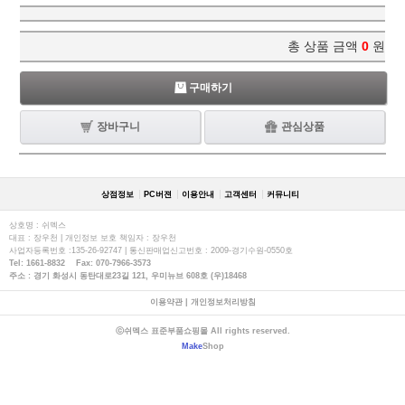
총 상품 금액
0
원
구매하기
장바구니
관심상품
상점정보
PC버젼
이용안내
고객센터
커뮤니티
상호명 : 쉬멕스
대표 : 장우천 | 개인정보 보호 책임자 : 장우천
사업자등록번호 :135-26-92747 | 통신판매업신고번호 : 2009-경기수원-0550호
Tel: 1661-8832 Fax: 070-7966-3573
주소 : 경기 화성시 동탄대로23길 121, 우미뉴브 608호 (우)18468
이용약관
|
개인정보처리방침
ⓒ쉬멕스 표준부품쇼핑몰 All rights reserved.
Make
Shop