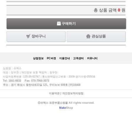
총 상품 금액
0
원
구매하기
장바구니
관심상품
상점정보
PC버젼
이용안내
고객센터
커뮤니티
상호명 : 쉬멕스
대표 : 장우천 | 개인정보 보호 책임자 : 장우천
사업자등록번호 :135-26-92747 | 통신판매업신고번호 : 2009-경기수원-0550호
Tel: 1661-8832 Fax: 070-7966-3573
주소 : 경기 화성시 동탄대로23길 121, 우미뉴브 608호 (우)18468
이용약관
|
개인정보처리방침
ⓒ쉬멕스 표준부품쇼핑몰 All rights reserved.
Make
Shop