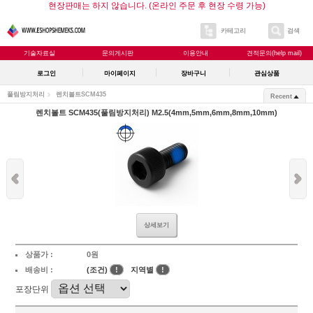
현장판매는 하지 않습니다. (온라인 주문 후 현장 수령 가능)
카테고리
검색
기술자료실
문의게시판
이용안내
견적문의(help mail)
로그인
마이페이지
장바구니
관심상품
풀림방지처리
렌치볼트SCM435
Recent
렌치볼트 SCM435(풀림방지처리) M2.5(4mm,5mm,6mm,8mm,10mm)
상세보기
상품가 :
0원
배송비 :
(조건)
!
지역별
!
포장단위