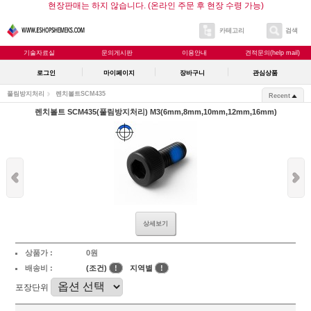
현장판매는 하지 않습니다. (온라인 주문 후 현장 수령 가능)
카테고리
검색
기술자료실
문의게시판
이용안내
견적문의(help mail)
로그인
마이페이지
장바구니
관심상품
풀림방지처리
렌치볼트SCM435
Recent
렌치볼트 SCM435(풀림방지처리) M3(6mm,8mm,10mm,12mm,16mm)
상세보기
상품가 :
0원
배송비 :
(조건)
!
지역별
!
포장단위