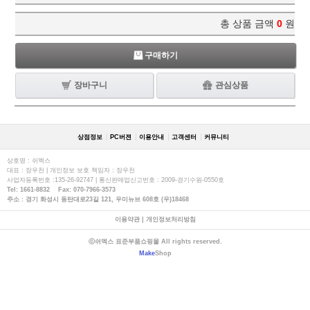
총 상품 금액
0
원
구매하기
장바구니
관심상품
상점정보
PC버젼
이용안내
고객센터
커뮤니티
상호명 : 쉬멕스
대표 : 장우천 | 개인정보 보호 책임자 : 장우천
사업자등록번호 :135-26-92747 | 통신판매업신고번호 : 2009-경기수원-0550호
Tel: 1661-8832 Fax: 070-7966-3573
주소 : 경기 화성시 동탄대로23길 121, 우미뉴브 608호 (우)18468
이용약관
|
개인정보처리방침
ⓒ쉬멕스 표준부품쇼핑몰 All rights reserved.
Make
Shop