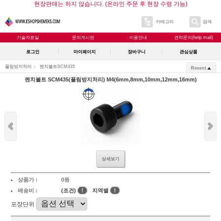
현장판매는 하지 않습니다. (온라인 주문 후 현장 수령 가능)
카테고리
검색
기술자료실
문의게시판
이용안내
견적문의(help mail)
로그인
마이페이지
장바구니
관심상품
풀림방지처리
렌치볼트SCM435
Recent
렌치볼트 SCM435(풀림방지처리) M4(6mm,8mm,10mm,12mm,16mm)
상세보기
상품가 :
0원
배송비 :
(조건)
!
지역별
!
포장단위