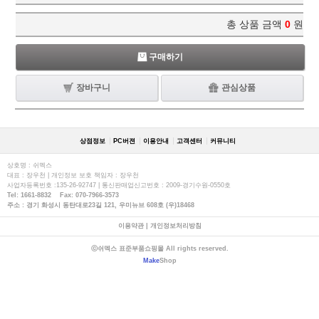
총 상품 금액
0
원
구매하기
장바구니
관심상품
상점정보
PC버젼
이용안내
고객센터
커뮤니티
상호명 : 쉬멕스
대표 : 장우천 | 개인정보 보호 책임자 : 장우천
사업자등록번호 :135-26-92747 | 통신판매업신고번호 : 2009-경기수원-0550호
Tel: 1661-8832 Fax: 070-7966-3573
주소 : 경기 화성시 동탄대로23길 121, 우미뉴브 608호 (우)18468
이용약관
|
개인정보처리방침
ⓒ쉬멕스 표준부품쇼핑몰 All rights reserved.
Make
Shop