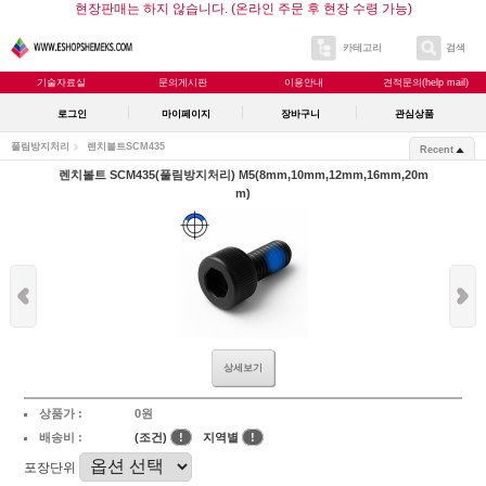
현장판매는 하지 않습니다. (온라인 주문 후 현장 수령 가능)
카테고리
검색
기술자료실
문의게시판
이용안내
견적문의(help mail)
로그인
마이페이지
장바구니
관심상품
풀림방지처리
렌치볼트SCM435
Recent
렌치볼트 SCM435(풀림방지처리) M5(8mm,10mm,12mm,16mm,20m
m)
상세보기
상품가 :
0원
배송비 :
(조건)
!
지역별
!
포장단위