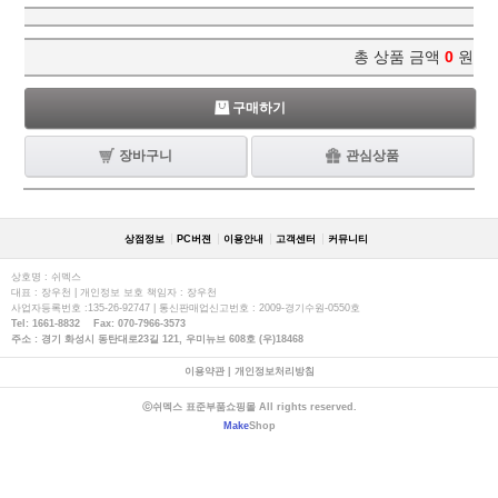
총 상품 금액
0
원
구매하기
장바구니
관심상품
상점정보
PC버젼
이용안내
고객센터
커뮤니티
상호명 : 쉬멕스
대표 : 장우천 | 개인정보 보호 책임자 : 장우천
사업자등록번호 :135-26-92747 | 통신판매업신고번호 : 2009-경기수원-0550호
Tel: 1661-8832 Fax: 070-7966-3573
주소 : 경기 화성시 동탄대로23길 121, 우미뉴브 608호 (우)18468
이용약관
|
개인정보처리방침
ⓒ쉬멕스 표준부품쇼핑몰 All rights reserved.
Make
Shop