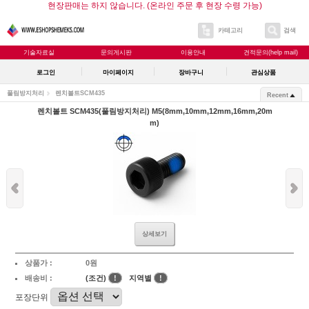
현장판매는 하지 않습니다. (온라인 주문 후 현장 수령 가능)
카테고리
검색
기술자료실
문의게시판
이용안내
견적문의(help mail)
로그인
마이페이지
장바구니
관심상품
풀림방지처리
렌치볼트SCM435
Recent
렌치볼트 SCM435(풀림방지처리) M5(8mm,10mm,12mm,16mm,20m
m)
상세보기
상품가 :
0원
배송비 :
(조건)
!
지역별
!
포장단위