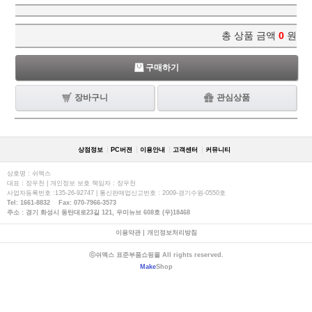
총 상품 금액
0
원
구매하기
장바구니
관심상품
상점정보
PC버젼
이용안내
고객센터
커뮤니티
상호명 : 쉬멕스
대표 : 장우천 | 개인정보 보호 책임자 : 장우천
사업자등록번호 :135-26-92747 | 통신판매업신고번호 : 2009-경기수원-0550호
Tel: 1661-8832 Fax: 070-7966-3573
주소 : 경기 화성시 동탄대로23길 121, 우미뉴브 608호 (우)18468
이용약관
|
개인정보처리방침
ⓒ쉬멕스 표준부품쇼핑몰 All rights reserved.
Make
Shop