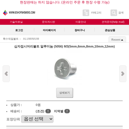
현장판매는 하지 않습니다. (온라인 주문 후 현장 수령 가능)
카테고리
검색
기술자료실
문의게시판
이용안내
견적문의(help mail)
로그인
마이페이지
장바구니
관심상품
특수재질볼트
ALUMINIUM
Recent
십자접시머리볼트 알루미늄 (5056) M3(5mm,6mm,8mm,10mm,12mm)
상세보기
상품가 :
0원
배송비 :
(조건)
!
지역별
!
포장단위