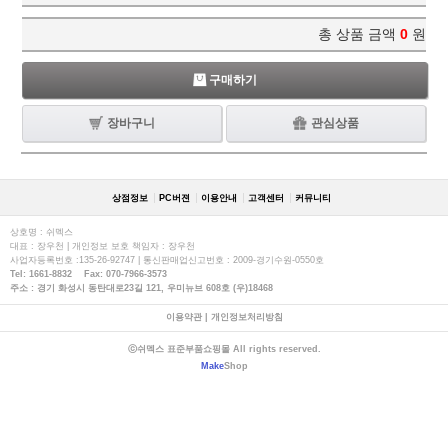
총 상품 금액
0
원
구매하기
장바구니
관심상품
상점정보
PC버젼
이용안내
고객센터
커뮤니티
상호명 : 쉬멕스
대표 : 장우천 | 개인정보 보호 책임자 : 장우천
사업자등록번호 :135-26-92747 | 통신판매업신고번호 : 2009-경기수원-0550호
Tel: 1661-8832 Fax: 070-7966-3573
주소 : 경기 화성시 동탄대로23길 121, 우미뉴브 608호 (우)18468
이용약관
|
개인정보처리방침
ⓒ쉬멕스 표준부품쇼핑몰 All rights reserved.
Make
Shop