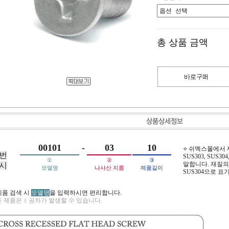
총 상품 금액
00101
-
03
10
⭐ 쉬멕스몰에서
번
SUS303, SUS304,
①
②
③
말합니다. 재질의 
시
모델명
나사산 지름
제품길이
SUS304으로 표
제품 검색 시
모델명
을 입력하시면 편리합니다.
 제품은 ± 공차가 발생할 수 있습니다.