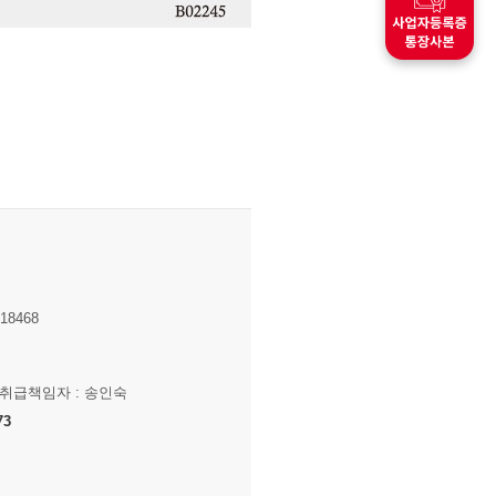
8468
보취급책임자 : 송인숙
73