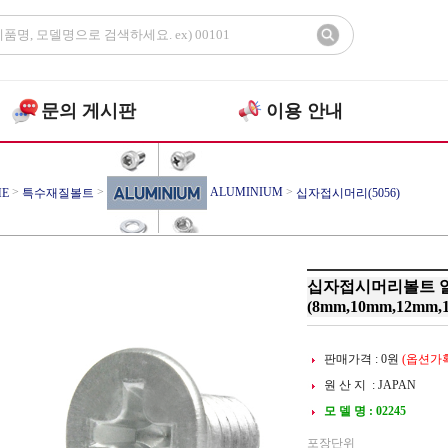
문의 게시판
이용 안내
>
>
ALUMINIUM
>
E
특수재질볼트
십자접시머리(5056)
십자접시머리볼트 알루미
(8mm,10mm,12mm,
판매가격 :
0
원
(옵션가확
원 산 지 : JAPAN
모 델 명 : 02245
포장단위