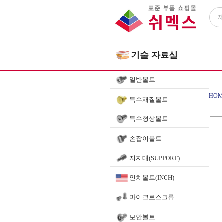
기술 자료실
일반볼트
HOM
특수재질볼트
특수형상볼트
손잡이볼트
지지대(SUPPORT)
인치볼트(INCH)
마이크로스크류
보안볼트