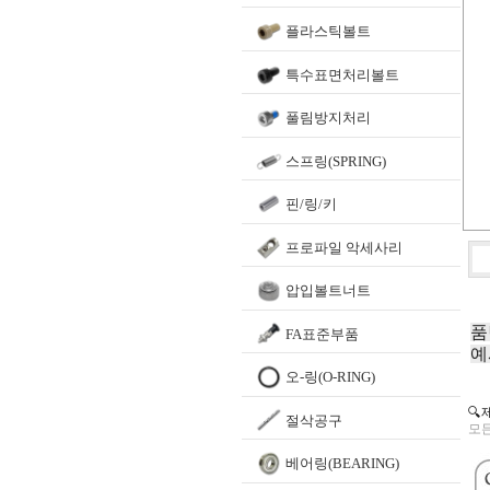
플라스틱볼트
특수표면처리볼트
풀림방지처리
스프링(SPRING)
핀/링/키
프로파일 악세사리
압입볼트너트
품
FA표준부품
예
오-링(O-RING)
🔍
절삭공구
모든
베어링(BEARING)