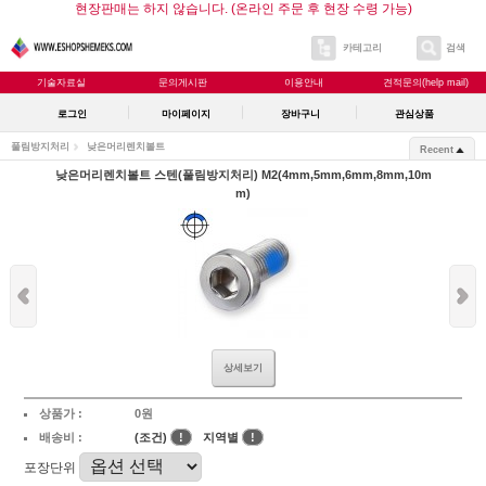
현장판매는 하지 않습니다. (온라인 주문 후 현장 수령 가능)
카테고리
검색
기술자료실
문의게시판
이용안내
견적문의(help mail)
로그인
마이페이지
장바구니
관심상품
풀림방지처리
낮은머리렌치볼트
Recent
낮은머리렌치볼트 스텐(풀림방지처리) M2(4mm,5mm,6mm,8mm,10m
m)
상세보기
상품가 :
0원
배송비 :
(조건)
!
지역별
!
포장단위