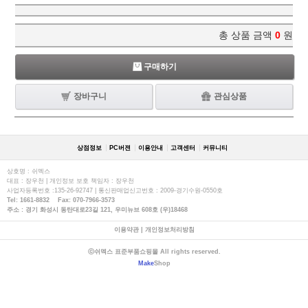
총 상품 금액
0
원
구매하기
장바구니
관심상품
상점정보
PC버젼
이용안내
고객센터
커뮤니티
상호명 : 쉬멕스
대표 : 장우천 | 개인정보 보호 책임자 : 장우천
사업자등록번호 :135-26-92747 | 통신판매업신고번호 : 2009-경기수원-0550호
Tel: 1661-8832 Fax: 070-7966-3573
주소 : 경기 화성시 동탄대로23길 121, 우미뉴브 608호 (우)18468
이용약관
|
개인정보처리방침
ⓒ쉬멕스 표준부품쇼핑몰 All rights reserved.
Make
Shop