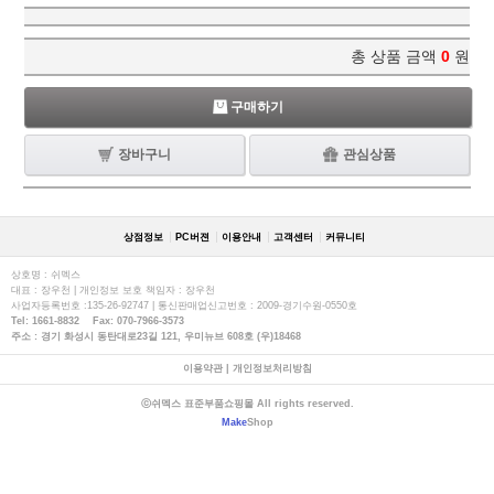
총 상품 금액
0
원
구매하기
장바구니
관심상품
상점정보
PC버젼
이용안내
고객센터
커뮤니티
상호명 : 쉬멕스
대표 : 장우천 | 개인정보 보호 책임자 : 장우천
사업자등록번호 :135-26-92747 | 통신판매업신고번호 : 2009-경기수원-0550호
Tel: 1661-8832 Fax: 070-7966-3573
주소 : 경기 화성시 동탄대로23길 121, 우미뉴브 608호 (우)18468
이용약관
|
개인정보처리방침
ⓒ쉬멕스 표준부품쇼핑몰 All rights reserved.
Make
Shop