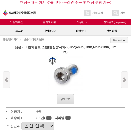
현장판매는 하지 않습니다. (온라인 주문 후 현장 수령 가능)
카테고리
검색
기술자료실
문의게시판
이용안내
견적문의(help mail)
로그인
마이페이지
장바구니
관심상품
풀림방지처리
낮은머리렌치볼트
Recent
낮은머리렌치볼트 스텐(풀림방지처리) M2(4mm,5mm,6mm,8mm,10m
m)
상세보기
상품가 :
0원
배송비 :
(조건)
!
지역별
!
포장단위