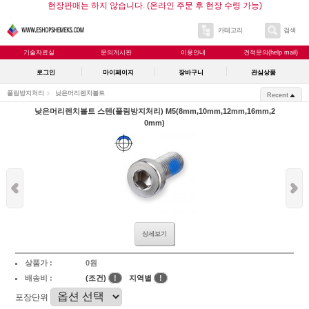
현장판매는 하지 않습니다. (온라인 주문 후 현장 수령 가능)
카테고리
검색
기술자료실
문의게시판
이용안내
견적문의(help mail)
로그인
마이페이지
장바구니
관심상품
풀림방지처리
낮은머리렌치볼트
Recent
낮은머리렌치볼트 스텐(풀림방지처리) M5(8mm,10mm,12mm,16mm,2
0mm)
상세보기
상품가 :
0원
배송비 :
(조건)
!
지역별
!
포장단위