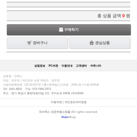
총 상품 금액
0
원
구매하기
장바구니
관심상품
상점정보
PC버젼
이용안내
고객센터
커뮤니티
상호명 : 쉬멕스
대표 : 장우천 | 개인정보 보호 책임자 : 장우천
사업자등록번호 :135-26-92747 | 통신판매업신고번호 : 2009-경기수원-0550호
Tel: 1661-8832 Fax: 070-7966-3573
주소 : 경기 화성시 동탄대로23길 121, 우미뉴브 608호 (우)18468
이용약관
|
개인정보처리방침
ⓒ쉬멕스 표준부품쇼핑몰 All rights reserved.
Make
Shop