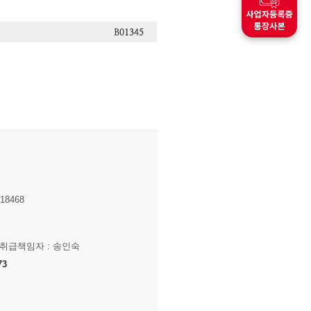
8468
보취급책임자 : 송인숙
73