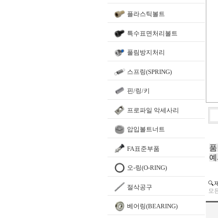
플라스틱볼트
특수표면처리볼트
풀림방지처리
스프링(SPRING)
핀/링/키
프로파일 악세사리
압입볼트너트
품
FA표준부품
예
오-링(O-RING)
🔍
절삭공구
모든
베어링(BEARING)