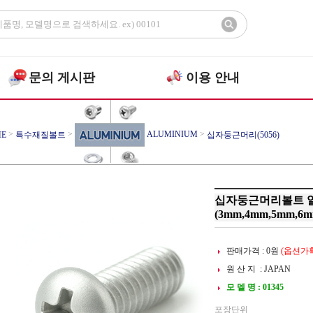
문의 게시판
이용 안내
>
>
ALUMINIUM
>
E
특수재질볼트
십자둥근머리(5056)
십자둥근머리볼트 알루미
(3mm,4mm,5mm,6m
판매가격 :
0
원
(옵션가확
원 산 지 : JAPAN
모 델 명 : 01345
포장단위