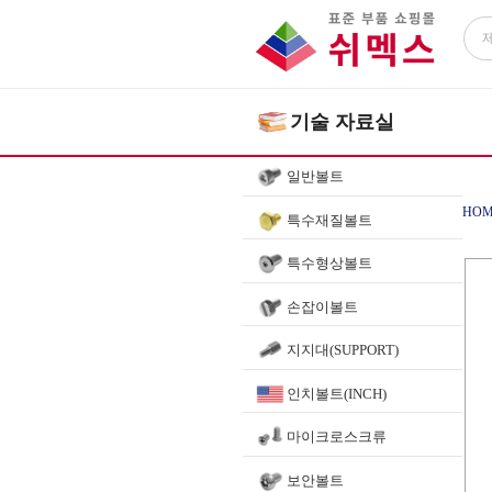
기술 자료실
일반볼트
HOM
특수재질볼트
특수형상볼트
손잡이볼트
지지대(SUPPORT)
인치볼트(INCH)
마이크로스크류
보안볼트