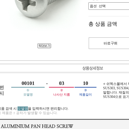
총 상품 금액
00101
-
03
10
⭐ 쉬멕스몰에서
번
SUS303, SUS304,
①
②
③
말합니다. 재질의 
시
모델명
나사산 지름
제품길이
SUS304으로 표
제품 검색 시
모델명
을 입력하시면 편리합니다.
 제품은 ± 공차가 발생할 수 있습니다.