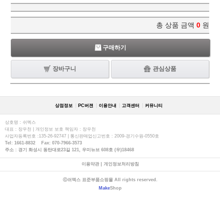
총 상품 금액
0
원
구매하기
장바구니
관심상품
상점정보
PC버젼
이용안내
고객센터
커뮤니티
상호명 : 쉬멕스
대표 : 장우천 | 개인정보 보호 책임자 : 장우천
사업자등록번호 :135-26-92747 | 통신판매업신고번호 : 2009-경기수원-0550호
Tel: 1661-8832 Fax: 070-7966-3573
주소 : 경기 화성시 동탄대로23길 121, 우미뉴브 608호 (우)18468
이용약관
|
개인정보처리방침
ⓒ쉬멕스 표준부품쇼핑몰 All rights reserved.
Make
Shop