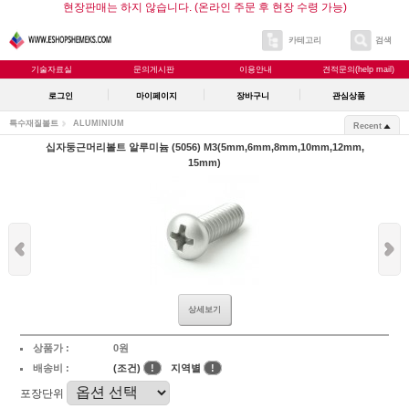
현장판매는 하지 않습니다. (온라인 주문 후 현장 수령 가능)
카테고리
검색
기술자료실
문의게시판
이용안내
견적문의(help mail)
로그인
마이페이지
장바구니
관심상품
특수재질볼트
ALUMINIUM
Recent
십자둥근머리볼트 알루미늄 (5056) M3(5mm,6mm,8mm,10mm,12mm,
15mm)
상세보기
상품가 :
0원
배송비 :
(조건)
!
지역별
!
포장단위