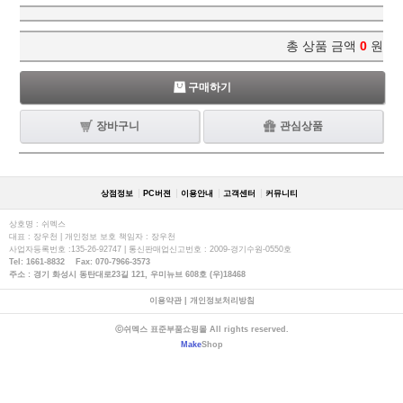
총 상품 금액
0
원
구매하기
장바구니
관심상품
상점정보
PC버젼
이용안내
고객센터
커뮤니티
상호명 : 쉬멕스
대표 : 장우천 | 개인정보 보호 책임자 : 장우천
사업자등록번호 :135-26-92747 | 통신판매업신고번호 : 2009-경기수원-0550호
Tel: 1661-8832 Fax: 070-7966-3573
주소 : 경기 화성시 동탄대로23길 121, 우미뉴브 608호 (우)18468
이용약관
|
개인정보처리방침
ⓒ쉬멕스 표준부품쇼핑몰 All rights reserved.
Make
Shop