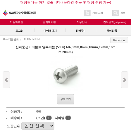
현장판매는 하지 않습니다. (온라인 주문 후 현장 수령 가능)
카테고리
검색
기술자료실
문의게시판
이용안내
견적문의(help mail)
로그인
마이페이지
장바구니
관심상품
특수재질볼트
ALUMINIUM
Recent
십자둥근머리볼트 알루미늄 (5056) M4(6mm,8mm,10mm,12mm,16m
m,20mm)
상세보기
상품가 :
0원
배송비 :
(조건)
!
지역별
!
포장단위