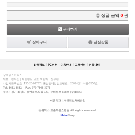
총 상품 금액
0
원
구매하기
장바구니
관심상품
상점정보
PC버젼
이용안내
고객센터
커뮤니티
상호명 : 쉬멕스
대표 : 장우천 | 개인정보 보호 책임자 : 장우천
사업자등록번호 :135-26-92747 | 통신판매업신고번호 : 2009-경기수원-0550호
Tel: 1661-8832 Fax: 070-7966-3573
주소 : 경기 화성시 동탄대로23길 121, 우미뉴브 608호 (우)18468
이용약관
|
개인정보처리방침
ⓒ쉬멕스 표준부품쇼핑몰 All rights reserved.
Make
Shop