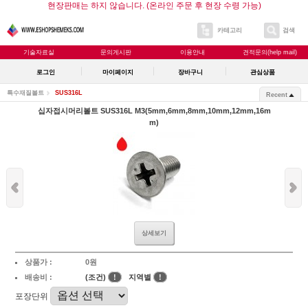
현장판매는 하지 않습니다. (온라인 주문 후 현장 수령 가능)
카테고리
검색
기술자료실
문의게시판
이용안내
견적문의(help mail)
로그인
마이페이지
장바구니
관심상품
특수재질볼트
SUS316L
Recent
십자접시머리볼트 SUS316L M3(5mm,6mm,8mm,10mm,12mm,16m
m)
상세보기
상품가 :
0원
배송비 :
(조건)
!
지역별
!
포장단위