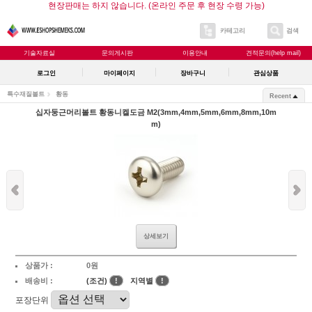
현장판매는 하지 않습니다. (온라인 주문 후 현장 수령 가능)
카테고리
검색
기술자료실
문의게시판
이용안내
견적문의(help mail)
로그인
마이페이지
장바구니
관심상품
특수재질볼트
황동
Recent
십자둥근머리볼트 황동니켈도금 M2(3mm,4mm,5mm,6mm,8mm,10m
m)
상세보기
상품가 :
0원
배송비 :
(조건)
!
지역별
!
포장단위