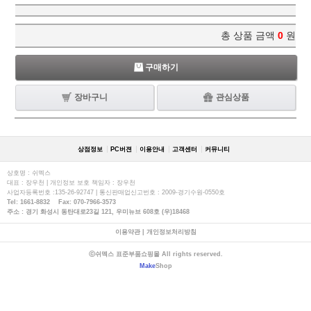
총 상품 금액
0
원
구매하기
장바구니
관심상품
상점정보
PC버젼
이용안내
고객센터
커뮤니티
상호명 : 쉬멕스
대표 : 장우천 | 개인정보 보호 책임자 : 장우천
사업자등록번호 :135-26-92747 | 통신판매업신고번호 : 2009-경기수원-0550호
Tel: 1661-8832 Fax: 070-7966-3573
주소 : 경기 화성시 동탄대로23길 121, 우미뉴브 608호 (우)18468
이용약관
|
개인정보처리방침
ⓒ쉬멕스 표준부품쇼핑몰 All rights reserved.
Make
Shop