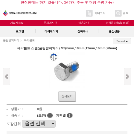
현장판매는 하지 않습니다. (온라인 주문 후 현장 수령 가능)
카테고리
검색
기술자료실
문의게시판
이용안내
견적문의(help mail)
로그인
마이페이지
장바구니
관심상품
풀림방지처리
육각볼트
Recent
육각볼트 스텐(풀림방지처리) M3(8mm,10mm,12mm,16mm,20mm)
상세보기
상품가 :
0원
배송비 :
(조건)
!
지역별
!
포장단위