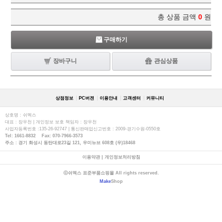
총 상품 금액
0
원
구매하기
장바구니
관심상품
상점정보
PC버젼
이용안내
고객센터
커뮤니티
상호명 : 쉬멕스
대표 : 장우천 | 개인정보 보호 책임자 : 장우천
사업자등록번호 :135-26-92747 | 통신판매업신고번호 : 2009-경기수원-0550호
Tel: 1661-8832 Fax: 070-7966-3573
주소 : 경기 화성시 동탄대로23길 121, 우미뉴브 608호 (우)18468
이용약관
|
개인정보처리방침
ⓒ쉬멕스 표준부품쇼핑몰 All rights reserved.
Make
Shop