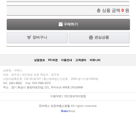
총 상품 금액
0
원
구매하기
장바구니
관심상품
상점정보
PC버젼
이용안내
고객센터
커뮤니티
상호명 : 쉬멕스
대표 : 장우천 | 개인정보 보호 책임자 : 장우천
사업자등록번호 :135-26-92747 | 통신판매업신고번호 : 2009-경기수원-0550호
Tel: 1661-8832 Fax: 070-7966-3573
주소 : 경기 화성시 동탄대로23길 121, 우미뉴브 608호 (우)18468
이용약관
|
개인정보처리방침
ⓒ쉬멕스 표준부품쇼핑몰 All rights reserved.
Make
Shop