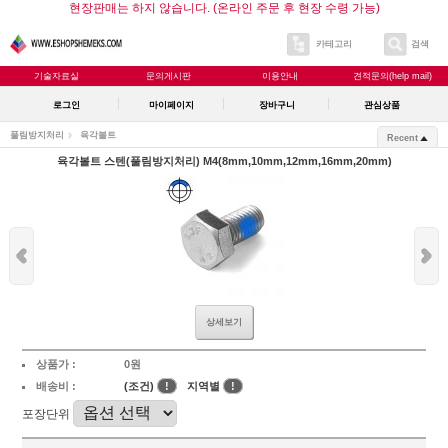
현장판매는 하지 않습니다. (온라인 주문 후 현장 수령 가능)
카테고리
검색
기술자료실
문의게시판
이용안내
견적문의(help mail)
로그인
마이페이지
장바구니
관심상품
풀림방지처리
육각볼트
Recent
육각볼트 스텐(풀림방지처리) M4(8mm,10mm,12mm,16mm,20mm)
상세보기
상품가 :
0원
배송비 :
(조건)
!
지역별
!
포장단위