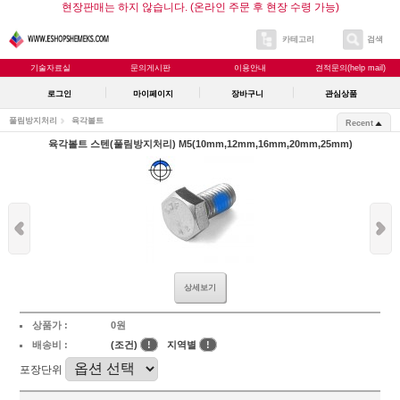
현장판매는 하지 않습니다. (온라인 주문 후 현장 수령 가능)
카테고리
검색
기술자료실
문의게시판
이용안내
견적문의(help mail)
로그인
마이페이지
장바구니
관심상품
풀림방지처리
육각볼트
Recent
육각볼트 스텐(풀림방지처리) M5(10mm,12mm,16mm,20mm,25mm)
상세보기
상품가 :
0원
배송비 :
(조건)
!
지역별
!
포장단위