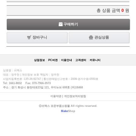
총 상품 금액
0
원
구매하기
장바구니
관심상품
상점정보
PC버젼
이용안내
고객센터
커뮤니티
상호명 : 쉬멕스
대표 : 장우천 | 개인정보 보호 책임자 : 장우천
사업자등록번호 :135-26-92747 | 통신판매업신고번호 : 2009-경기수원-0550호
Tel: 1661-8832 Fax: 070-7966-3573
주소 : 경기 화성시 동탄대로23길 121, 우미뉴브 608호 (우)18468
이용약관
|
개인정보처리방침
ⓒ쉬멕스 표준부품쇼핑몰 All rights reserved.
Make
Shop