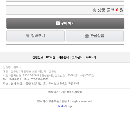
총 상품 금액
0
원
구매하기
장바구니
관심상품
상점정보
PC버젼
이용안내
고객센터
커뮤니티
상호명 : 쉬멕스
대표 : 장우천 | 개인정보 보호 책임자 : 장우천
사업자등록번호 :135-26-92747 | 통신판매업신고번호 : 2009-경기수원-0550호
Tel: 1661-8832 Fax: 070-7966-3573
주소 : 경기 화성시 동탄대로23길 121, 우미뉴브 608호 (우)18468
이용약관
|
개인정보처리방침
ⓒ쉬멕스 표준부품쇼핑몰 All rights reserved.
Make
Shop