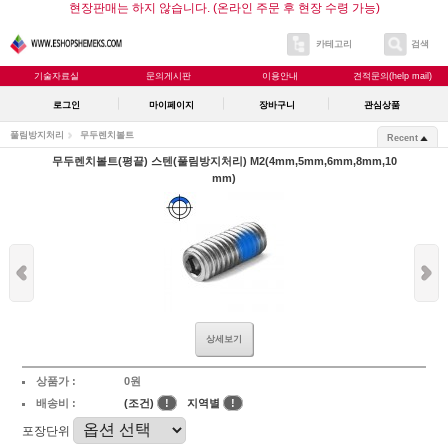
현장판매는 하지 않습니다. (온라인 주문 후 현장 수령 가능)
카테고리
검색
기술자료실
문의게시판
이용안내
견적문의(help mail)
로그인
마이페이지
장바구니
관심상품
풀림방지처리
무두렌치볼트
Recent
무두렌치볼트(평끝) 스텐(풀림방지처리) M2(4mm,5mm,6mm,8mm,10
mm)
상세보기
상품가 :
0원
배송비 :
(조건)
!
지역별
!
포장단위