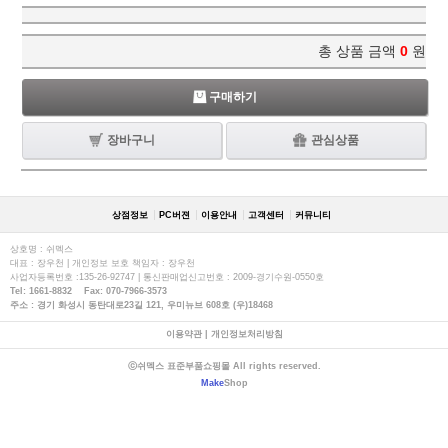
총 상품 금액
0
원
구매하기
장바구니
관심상품
상점정보
PC버젼
이용안내
고객센터
커뮤니티
상호명 : 쉬멕스
대표 : 장우천 | 개인정보 보호 책임자 : 장우천
사업자등록번호 :135-26-92747 | 통신판매업신고번호 : 2009-경기수원-0550호
Tel: 1661-8832 Fax: 070-7966-3573
주소 : 경기 화성시 동탄대로23길 121, 우미뉴브 608호 (우)18468
이용약관
|
개인정보처리방침
ⓒ쉬멕스 표준부품쇼핑몰 All rights reserved.
Make
Shop