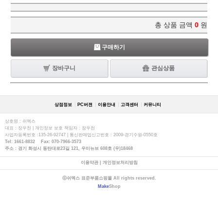
총 상품 금액
0
원
구매하기
장바구니
관심상품
상점정보
PC버젼
이용안내
고객센터
커뮤니티
상호명 : 쉬멕스
대표 : 장우천 | 개인정보 보호 책임자 : 장우천
사업자등록번호 :135-26-92747 | 통신판매업신고번호 : 2009-경기수원-0550호
Tel: 1661-8832 Fax: 070-7966-3573
주소 : 경기 화성시 동탄대로23길 121, 우미뉴브 608호 (우)18468
이용약관
|
개인정보처리방침
ⓒ쉬멕스 표준부품쇼핑몰 All rights reserved.
Make
Shop