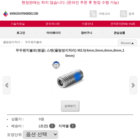
현장판매는 하지 않습니다. (온라인 주문 후 현장 수령 가능)
카테고리
검색
기술자료실
문의게시판
이용안내
견적문의(help mail)
로그인
마이페이지
장바구니
관심상품
풀림방지처리
무두렌치볼트
Recent
무두렌치볼트(평끝) 스텐(풀림방지처리) M2.5(4mm,5mm,6mm,8mm,1
0mm)
상세보기
상품가 :
0원
배송비 :
(조건)
!
지역별
!
포장단위