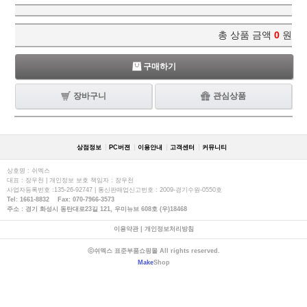
총 상품 금액
0
원
구매하기
장바구니
관심상품
상점정보
PC버젼
이용안내
고객센터
커뮤니티
상호명 : 쉬멕스
대표 : 장우천 | 개인정보 보호 책임자 : 장우천
사업자등록번호 :135-26-92747 | 통신판매업신고번호 : 2009-경기수원-0550호
Tel: 1661-8832 Fax: 070-7966-3573
주소 : 경기 화성시 동탄대로23길 121, 우미뉴브 608호 (우)18468
이용약관
|
개인정보처리방침
ⓒ쉬멕스 표준부품쇼핑몰 All rights reserved.
Make
Shop