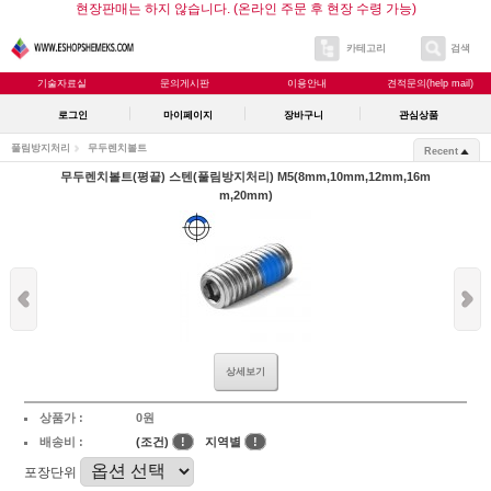
현장판매는 하지 않습니다. (온라인 주문 후 현장 수령 가능)
카테고리
검색
기술자료실
문의게시판
이용안내
견적문의(help mail)
로그인
마이페이지
장바구니
관심상품
풀림방지처리
무두렌치볼트
Recent
무두렌치볼트(평끝) 스텐(풀림방지처리) M5(8mm,10mm,12mm,16m
m,20mm)
상세보기
상품가 :
0원
배송비 :
(조건)
!
지역별
!
포장단위