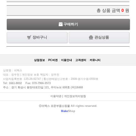
총 상품 금액
0
원
구매하기
장바구니
관심상품
상점정보
PC버젼
이용안내
고객센터
커뮤니티
상호명 : 쉬멕스
대표 : 장우천 | 개인정보 보호 책임자 : 장우천
사업자등록번호 :135-26-92747 | 통신판매업신고번호 : 2009-경기수원-0550호
Tel: 1661-8832 Fax: 070-7966-3573
주소 : 경기 화성시 동탄대로23길 121, 우미뉴브 608호 (우)18468
이용약관
|
개인정보처리방침
ⓒ쉬멕스 표준부품쇼핑몰 All rights reserved.
Make
Shop