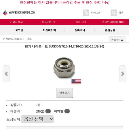
현장판매는 하지 않습니다. (온라인 주문 후 현장 수령 가능)
카테고리
검색
기술자료실
문의게시판
이용안내
견적문의(help mail)
로그인
마이페이지
장바구니
관심상품
인치(INCH)볼트
너트
Recent
인치 나이론너트 SUS304(7/16-14,7/16-20,1/2-13,1/2-20)
상세보기
상품가 :
0원
배송비 :
(조건)
!
지역별
!
포장단위