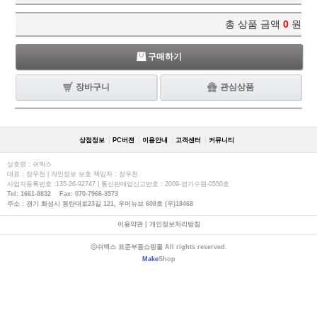
총 상품 금액
0
원
구매하기
장바구니
관심상품
상점정보
PC버젼
이용안내
고객센터
커뮤니티
상호명 : 쉬멕스
대표 : 장우천 | 개인정보 보호 책임자 : 장우천
사업자등록번호 :135-26-92747 | 통신판매업신고번호 : 2009-경기수원-0550호
Tel: 1661-8832 Fax: 070-7966-3573
주소 : 경기 화성시 동탄대로23길 121, 우미뉴브 608호 (우)18468
이용약관
|
개인정보처리방침
ⓒ쉬멕스 표준부품쇼핑몰 All rights reserved.
Make
Shop