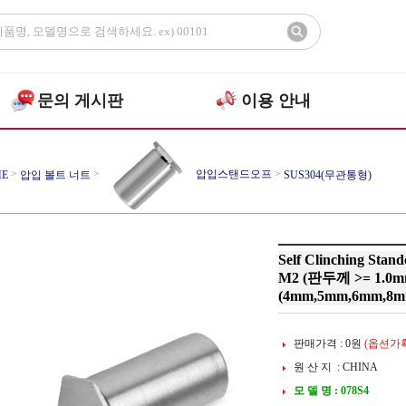
문의 게시판
이용 안내
>
>
압입스탠드오프
>
E
압입 볼트 너트
SUS304(무관통형)
Self Clinching St
M2 (판두께 >= 1.0m
(4mm,5mm,6mm,8m
판매가격 :
0
원
(옵션가확
원 산 지 : CHINA
모 델 명 : 078S4