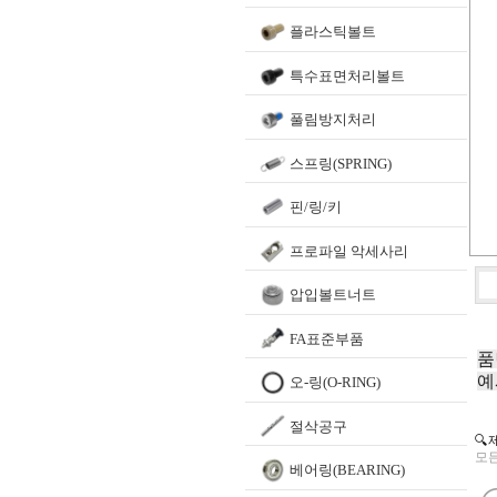
플라스틱볼트
특수표면처리볼트
풀림방지처리
스프링(SPRING)
핀/링/키
프로파일 악세사리
압입볼트너트
FA표준부품
품
예
오-링(O-RING)
절삭공구
🔍
모든
베어링(BEARING)