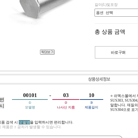
길이(L)및포장
총 상품 금액
00101
-
03
10
⭐ 쉬멕스몰에서
번
SUS303, SUS304,
①
②
③
말합니다. 재질의 
시
모델명
나사산 지름
제품길이
SUS304으로 표
제품 검색 시
모델명
을 입력하시면 편리합니다.
 제품은 ± 공차가 발생할 수 있습니다.