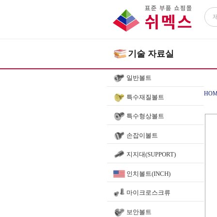
기술 자료실
일반볼트
HOM
특수재질볼트
특수형상볼트
손잡이볼트
지지대(SUPPORT)
인치볼트(INCH)
마이크로스크류
보안볼트