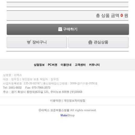
총 상품 금액
0
원
구매하기
장바구니
관심상품
상점정보
PC버젼
이용안내
고객센터
커뮤니티
상호명 : 쉬멕스
대표 : 장우천 | 개인정보 보호 책임자 : 장우천
사업자등록번호 :135-26-92747 | 통신판매업신고번호 : 2009-경기수원-0550호
Tel: 1661-8832 Fax: 070-7966-3573
주소 : 경기 화성시 동탄대로23길 121, 우미뉴브 608호 (우)18468
이용약관
|
개인정보처리방침
ⓒ쉬멕스 표준부품쇼핑몰 All rights reserved.
Make
Shop