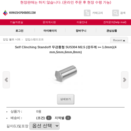
현장판매는 하지 않습니다. (온라인 주문 후 현장 수령 가능)
카테고리
검색
기술자료실
문의게시판
이용안내
견적문의(help mail)
로그인
마이페이지
장바구니
관심상품
압입 볼트 너트
압입스탠드오프
Recent
Self Clinching Standoff 무관통형 SUS304 M2.5 (판두께 >= 1.0mm)(4
mm,5mm,6mm,8mm)
상세보기
상품가 :
0원
배송비 :
(조건)
!
지역별
!
길이(L)및포장