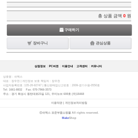
총 상품 금액
0
원
구매하기
장바구니
관심상품
상점정보
PC버젼
이용안내
고객센터
커뮤니티
상호명 : 쉬멕스
대표 : 장우천 | 개인정보 보호 책임자 : 장우천
사업자등록번호 :135-26-92747 | 통신판매업신고번호 : 2009-경기수원-0550호
Tel: 1661-8832 Fax: 070-7966-3573
주소 : 경기 화성시 동탄대로23길 121, 우미뉴브 608호 (우)18468
이용약관
|
개인정보처리방침
ⓒ쉬멕스 표준부품쇼핑몰 All rights reserved.
Make
Shop