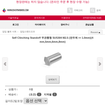
현장판매는 하지 않습니다. (온라인 주문 후 현장 수령 가능)
카테고리
검색
기술자료실
문의게시판
이용안내
견적문의(help mail)
로그인
마이페이지
장바구니
관심상품
압입 볼트 너트
압입스탠드오프
Recent
Self Clinching Standoff 무관통형 SUS304 M2.5 (판두께 >= 1.0mm)(4
mm,5mm,6mm,8mm)
상세보기
상품가 :
0원
배송비 :
(조건)
!
지역별
!
길이(L)및포장