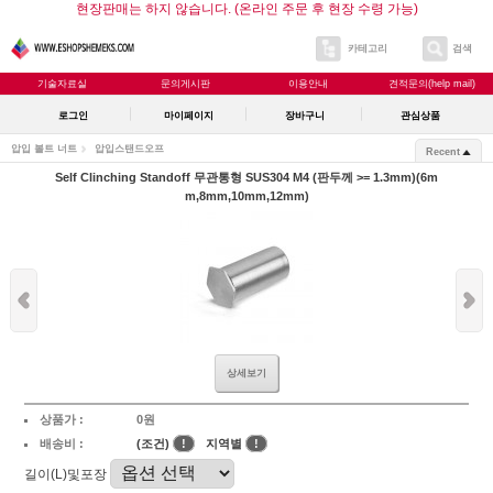
현장판매는 하지 않습니다. (온라인 주문 후 현장 수령 가능)
카테고리
검색
기술자료실
문의게시판
이용안내
견적문의(help mail)
로그인
마이페이지
장바구니
관심상품
압입 볼트 너트
압입스탠드오프
Recent
Self Clinching Standoff 무관통형 SUS304 M4 (판두께 >= 1.3mm)(6m
m,8mm,10mm,12mm)
상세보기
상품가 :
0원
배송비 :
(조건)
!
지역별
!
길이(L)및포장