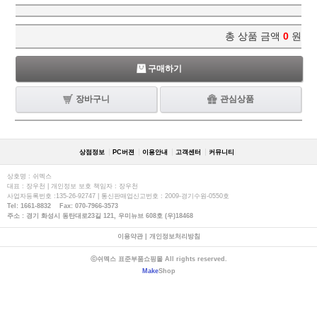
총 상품 금액
0
원
구매하기
장바구니
관심상품
상점정보
PC버젼
이용안내
고객센터
커뮤니티
상호명 : 쉬멕스
대표 : 장우천 | 개인정보 보호 책임자 : 장우천
사업자등록번호 :135-26-92747 | 통신판매업신고번호 : 2009-경기수원-0550호
Tel: 1661-8832 Fax: 070-7966-3573
주소 : 경기 화성시 동탄대로23길 121, 우미뉴브 608호 (우)18468
이용약관
|
개인정보처리방침
ⓒ쉬멕스 표준부품쇼핑몰 All rights reserved.
Make
Shop