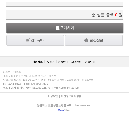
총 상품 금액
0
원
구매하기
장바구니
관심상품
상점정보
PC버젼
이용안내
고객센터
커뮤니티
상호명 : 쉬멕스
대표 : 장우천 | 개인정보 보호 책임자 : 장우천
사업자등록번호 :135-26-92747 | 통신판매업신고번호 : 2009-경기수원-0550호
Tel: 1661-8832 Fax: 070-7966-3573
주소 : 경기 화성시 동탄대로23길 121, 우미뉴브 608호 (우)18468
이용약관
|
개인정보처리방침
ⓒ쉬멕스 표준부품쇼핑몰 All rights reserved.
Make
Shop