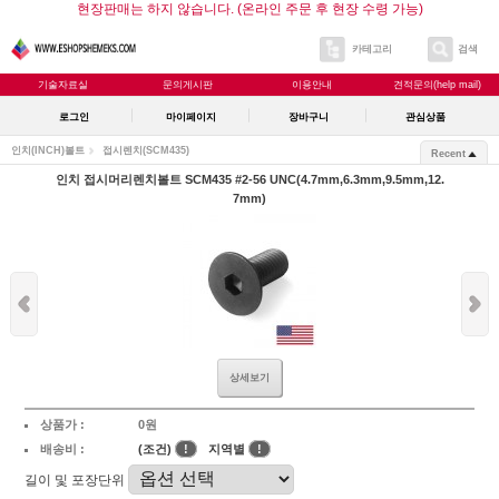
현장판매는 하지 않습니다. (온라인 주문 후 현장 수령 가능)
카테고리
검색
기술자료실
문의게시판
이용안내
견적문의(help mail)
로그인
마이페이지
장바구니
관심상품
인치(INCH)볼트
접시렌치(SCM435)
Recent
인치 접시머리렌치볼트 SCM435 #2-56 UNC(4.7mm,6.3mm,9.5mm,12.
7mm)
상세보기
상품가 :
0원
배송비 :
(조건)
!
지역별
!
길이 및 포장단위