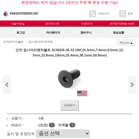
현장판매는 하지 않습니다. (온라인 주문 후 현장 수령 가능)
카테고리
검색
기술자료실
문의게시판
이용안내
견적문의(help mail)
로그인
마이페이지
장바구니
관심상품
인치(INCH)볼트
접시렌치(SCM435)
Recent
인치 접시머리렌치볼트 SCM435 #8-32 UNC(6.3mm,7.9mm,9.5mm,12.
7mm,15.8mm,19mm,25.4mm,38.1mm,50.8mm)
상세보기
상품가 :
0원
배송비 :
(조건)
!
지역별
!
길이 및 포장단위