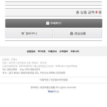
총 상품 금액
0
원
구매하기
장바구니
관심상품
상점정보
PC버젼
이용안내
고객센터
커뮤니티
상호명 : 쉬멕스
대표 : 장우천 | 개인정보 보호 책임자 : 장우천
사업자등록번호 :135-26-92747 | 통신판매업신고번호 : 2009-경기수원-0550호
Tel: 1661-8832 Fax: 070-7966-3573
주소 : 경기 화성시 동탄대로23길 121, 우미뉴브 608호 (우)18468
이용약관
|
개인정보처리방침
ⓒ쉬멕스 표준부품쇼핑몰 All rights reserved.
Make
Shop