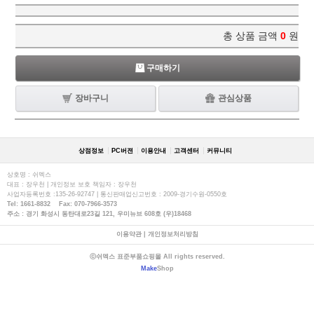
총 상품 금액
0
원
구매하기
장바구니
관심상품
상점정보
PC버젼
이용안내
고객센터
커뮤니티
상호명 : 쉬멕스
대표 : 장우천 | 개인정보 보호 책임자 : 장우천
사업자등록번호 :135-26-92747 | 통신판매업신고번호 : 2009-경기수원-0550호
Tel: 1661-8832 Fax: 070-7966-3573
주소 : 경기 화성시 동탄대로23길 121, 우미뉴브 608호 (우)18468
이용약관
|
개인정보처리방침
ⓒ쉬멕스 표준부품쇼핑몰 All rights reserved.
Make
Shop