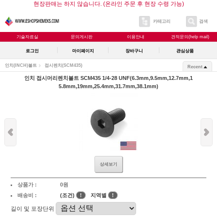
현장판매는 하지 않습니다. (온라인 주문 후 현장 수령 가능)
카테고리
검색
기술자료실
문의게시판
이용안내
견적문의(help mail)
로그인
마이페이지
장바구니
관심상품
인치(INCH)볼트
접시렌치(SCM435)
Recent
인치 접시머리렌치볼트 SCM435 1/4-28 UNF(6.3mm,9.5mm,12.7mm,1
5.8mm,19mm,25.4mm,31.7mm,38.1mm)
상세보기
상품가 :
0원
배송비 :
(조건)
!
지역별
!
길이 및 포장단위