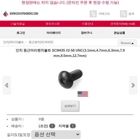
현장판매는 하지 않습니다. (온라인 주문 후 현장 수령 가능)
카테고리
검색
기술자료실
문의게시판
이용안내
견적문의(help mail)
로그인
마이페이지
장바구니
관심상품
인치(INCH)볼트
둥근렌치(SCM435)
Recent
인치 둥근머리렌치볼트 SCM435 #2-56 UNC(3.1mm,4.7mm,6.3mm,7.9
mm,9.5mm,12.7mm)
상세보기
상품가 :
0원
배송비 :
(조건)
!
지역별
!
길이(L)및포장