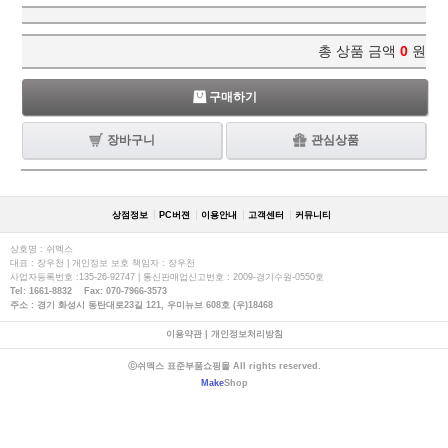
총 상품 금액
0
원
구매하기
장바구니
관심상품
상점정보
PC버젼
이용안내
고객센터
커뮤니티
상호명 : 쉬멕스
대표 : 장우천 | 개인정보 보호 책임자 : 장우천
사업자등록번호 :135-26-92747 | 통신판매업신고번호 : 2009-경기수원-0550호
Tel: 1661-8832 Fax: 070-7966-3573
주소 : 경기 화성시 동탄대로23길 121, 우미뉴브 608호 (우)18468
이용약관
|
개인정보처리방침
ⓒ쉬멕스 표준부품쇼핑몰 All rights reserved.
Make
Shop