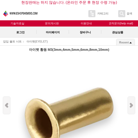
현장판매는 하지 않습니다. (온라인 주문 후 현장 수령 가능)
카테고리
검색
기술자료실
문의게시판
이용안내
견적문의(help mail)
로그인
마이페이지
장바구니
관심상품
압입 볼트 너트
아이렛(EYELET)
Recent
아이렛 황동 M3(3mm,4mm,5mm,6mm,8mm,10mm)