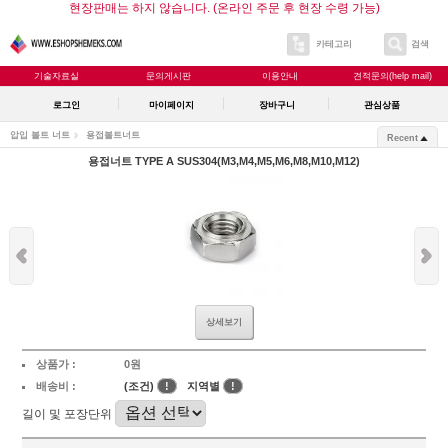
현장판매는 하지 않습니다. (온라인 주문 후 현장 수령 가능)
카테고리
검색
기술자료실
문의게시판
이용안내
견적문의(help mail)
로그인
마이페이지
장바구니
관심상품
압입 볼트 너트
용접볼트너트
Recent
용접너트 TYPE A SUS304(M3,M4,M5,M6,M8,M10,M12)
상세보기
상품가 :
0원
배송비 :
(조건)
!
지역별
!
길이 및 포장단위