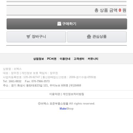
총 상품 금액
0
원
구매하기
장바구니
관심상품
상점정보
PC버젼
이용안내
고객센터
커뮤니티
상호명 : 쉬멕스
대표 : 장우천 | 개인정보 보호 책임자 : 장우천
사업자등록번호 :135-26-92747 | 통신판매업신고번호 : 2009-경기수원-0550호
Tel: 1661-8832 Fax: 070-7966-3573
주소 : 경기 화성시 동탄대로23길 121, 우미뉴브 608호 (우)18468
이용약관
|
개인정보처리방침
ⓒ쉬멕스 표준부품쇼핑몰 All rights reserved.
Make
Shop