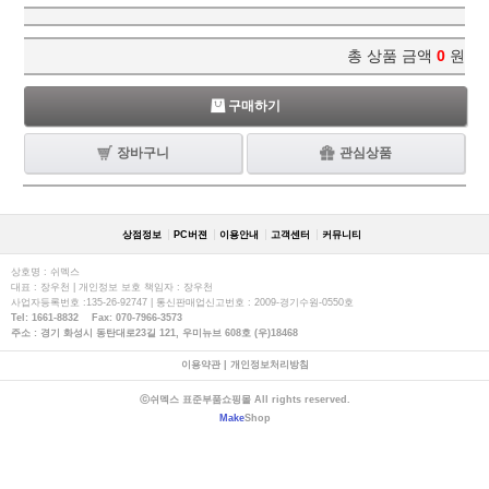
총 상품 금액
0
원
구매하기
장바구니
관심상품
상점정보
PC버젼
이용안내
고객센터
커뮤니티
상호명 : 쉬멕스
대표 : 장우천 | 개인정보 보호 책임자 : 장우천
사업자등록번호 :135-26-92747 | 통신판매업신고번호 : 2009-경기수원-0550호
Tel: 1661-8832 Fax: 070-7966-3573
주소 : 경기 화성시 동탄대로23길 121, 우미뉴브 608호 (우)18468
이용약관
|
개인정보처리방침
ⓒ쉬멕스 표준부품쇼핑몰 All rights reserved.
Make
Shop