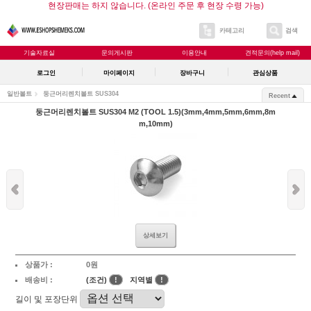
현장판매는 하지 않습니다. (온라인 주문 후 현장 수령 가능)
카테고리
검색
기술자료실
문의게시판
이용안내
견적문의(help mail)
로그인
마이페이지
장바구니
관심상품
일반볼트
둥근머리렌치볼트 SUS304
Recent
둥근머리렌치볼트 SUS304 M2 (TOOL 1.5)(3mm,4mm,5mm,6mm,8m
m,10mm)
상세보기
상품가 :
0원
배송비 :
(조건)
!
지역별
!
길이 및 포장단위