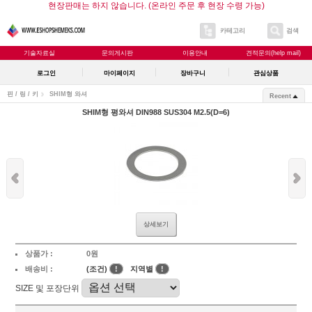
현장판매는 하지 않습니다. (온라인 주문 후 현장 수령 가능)
카테고리
검색
기술자료실
문의게시판
이용안내
견적문의(help mail)
로그인
마이페이지
장바구니
관심상품
핀 / 링 / 키
SHIM형 와셔
Recent
SHIM형 평와셔 DIN988 SUS304 M2.5(D=6)
상세보기
상품가 :
0원
배송비 :
(조건)
!
지역별
!
SIZE 및 포장단위