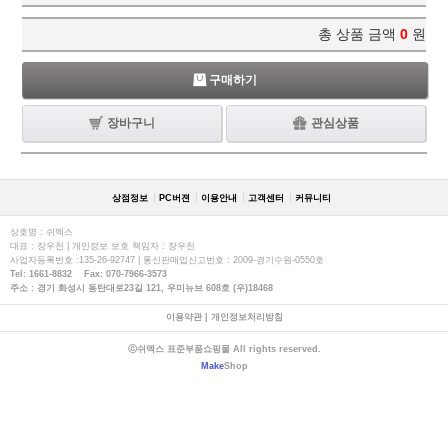
총 상품 금액
0
원
구매하기
장바구니
관심상품
상점정보
PC버젼
이용안내
고객센터
커뮤니티
상호명 : 쉬멕스
대표 : 장우천 | 개인정보 보호 책임자 : 장우천
사업자등록번호 :135-26-92747 | 통신판매업신고번호 : 2009-경기수원-0550호
Tel: 1661-8832 Fax: 070-7966-3573
주소 : 경기 화성시 동탄대로23길 121, 우미뉴브 608호 (우)18468
이용약관
|
개인정보처리방침
ⓒ쉬멕스 표준부품쇼핑몰 All rights reserved.
Make
Shop