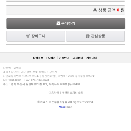
총 상품 금액
0
원
구매하기
장바구니
관심상품
상점정보
PC버젼
이용안내
고객센터
커뮤니티
상호명 : 쉬멕스
대표 : 장우천 | 개인정보 보호 책임자 : 장우천
사업자등록번호 :135-26-92747 | 통신판매업신고번호 : 2009-경기수원-0550호
Tel: 1661-8832 Fax: 070-7966-3573
주소 : 경기 화성시 동탄대로23길 121, 우미뉴브 608호 (우)18468
이용약관
|
개인정보처리방침
ⓒ쉬멕스 표준부품쇼핑몰 All rights reserved.
Make
Shop