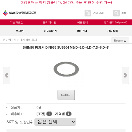
현장판매는 하지 않습니다. (온라인 주문 후 현장 수령 가능)
카테고리
검색
기술자료실
문의게시판
이용안내
견적문의(help mail)
로그인
마이페이지
장바구니
관심상품
핀 / 링 / 키
SHIM형 와셔
Recent
SHIM형 평와셔 DIN988 SUS304 M3(D=5,D=6,D=7,D=8,D=9)
상세보기
상품가 :
0원
배송비 :
(조건)
!
지역별
!
SIZE 및 포장단위