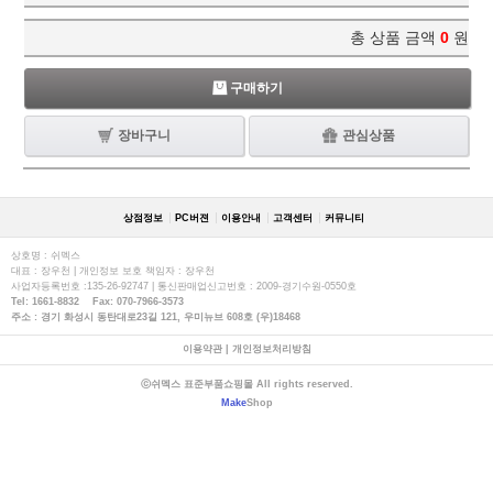
총 상품 금액
0
원
구매하기
장바구니
관심상품
상점정보
PC버젼
이용안내
고객센터
커뮤니티
상호명 : 쉬멕스
대표 : 장우천 | 개인정보 보호 책임자 : 장우천
사업자등록번호 :135-26-92747 | 통신판매업신고번호 : 2009-경기수원-0550호
Tel: 1661-8832 Fax: 070-7966-3573
주소 : 경기 화성시 동탄대로23길 121, 우미뉴브 608호 (우)18468
이용약관
|
개인정보처리방침
ⓒ쉬멕스 표준부품쇼핑몰 All rights reserved.
Make
Shop