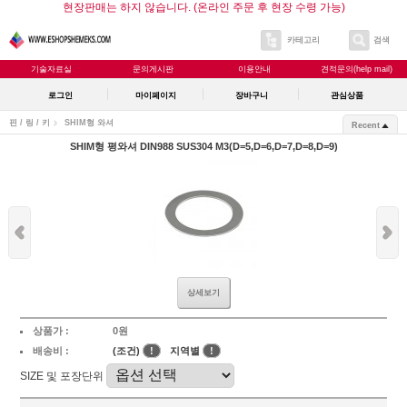
현장판매는 하지 않습니다. (온라인 주문 후 현장 수령 가능)
카테고리
검색
기술자료실
문의게시판
이용안내
견적문의(help mail)
로그인
마이페이지
장바구니
관심상품
핀 / 링 / 키
SHIM형 와셔
Recent
SHIM형 평와셔 DIN988 SUS304 M3(D=5,D=6,D=7,D=8,D=9)
상세보기
상품가 :
0원
배송비 :
(조건)
!
지역별
!
SIZE 및 포장단위