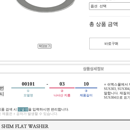
총 상품 금액
00101
-
03
10
⭐ 쉬멕스몰에서
번
SUS303, SUS304,
①
②
③
말합니다. 재질의 
시
모델명
나사산 지름
제품길이
SUS304으로 표
제품 검색 시
모델명
을 입력하시면 편리합니다.
 제품은 ± 공차가 발생할 수 있습니다.