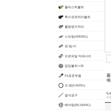
플라스틱볼트
특수표면처리볼트
풀림방지처리
스프링(SPRING)
핀/링/키
프로파일 악세사리
압입볼트너트
품
FA표준부품
예
오-링(O-RING)
🔍
절삭공구
모든
베어링(BEARING)