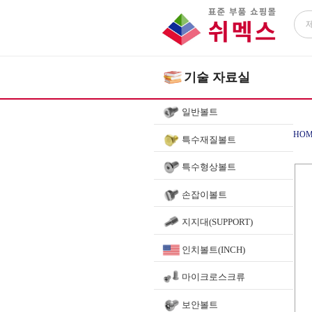
기술 자료실
일반볼트
HOM
특수재질볼트
특수형상볼트
손잡이볼트
지지대(SUPPORT)
인치볼트(INCH)
마이크로스크류
보안볼트