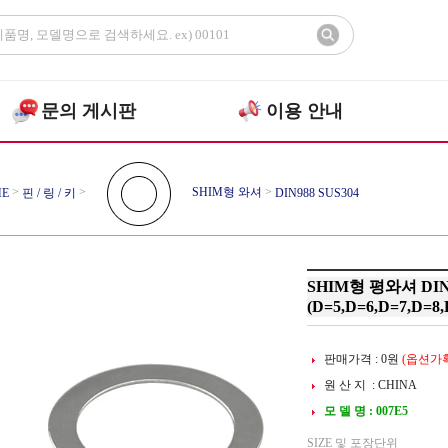
문의 게시판
이용 안내
>
>
SHIM형 와셔
>
E
핀 / 링 / 키
DIN988 SUS304
SHIM형 평와셔 DIN9
(D=5,D=6,D=7,D=8,
판매가격 :
0
원
(옵션가확
원 산 지 : CHINA
모 델 명 : 007E5
SIZE 및 포장단위