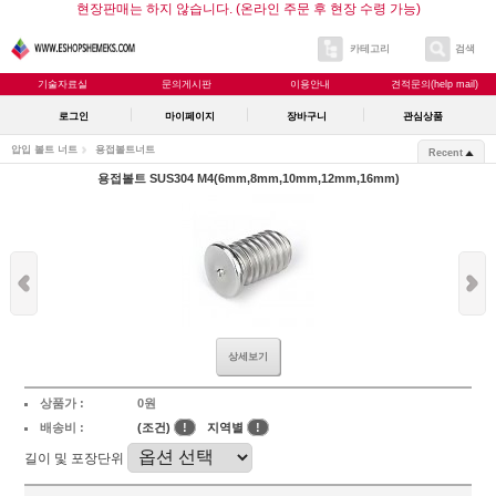
현장판매는 하지 않습니다. (온라인 주문 후 현장 수령 가능)
카테고리
검색
기술자료실
문의게시판
이용안내
견적문의(help mail)
로그인
마이페이지
장바구니
관심상품
압입 볼트 너트
용접볼트너트
Recent
용접볼트 SUS304 M4(6mm,8mm,10mm,12mm,16mm)
상세보기
상품가 :
0원
배송비 :
(조건)
!
지역별
!
길이 및 포장단위