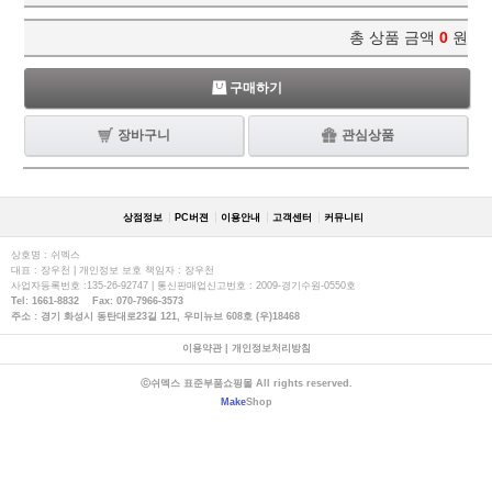
총 상품 금액
0
원
구매하기
장바구니
관심상품
상점정보
PC버젼
이용안내
고객센터
커뮤니티
상호명 : 쉬멕스
대표 : 장우천 | 개인정보 보호 책임자 : 장우천
사업자등록번호 :135-26-92747 | 통신판매업신고번호 : 2009-경기수원-0550호
Tel: 1661-8832 Fax: 070-7966-3573
주소 : 경기 화성시 동탄대로23길 121, 우미뉴브 608호 (우)18468
이용약관
|
개인정보처리방침
ⓒ쉬멕스 표준부품쇼핑몰 All rights reserved.
Make
Shop