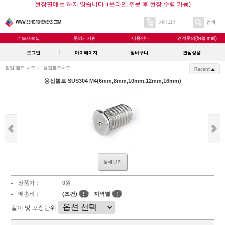
현장판매는 하지 않습니다. (온라인 주문 후 현장 수령 가능)
카테고리
검색
기술자료실
문의게시판
이용안내
견적문의(help mail)
로그인
마이페이지
장바구니
관심상품
압입 볼트 너트
용접볼트너트
Recent
용접볼트 SUS304 M4(6mm,8mm,10mm,12mm,16mm)
상세보기
상품가 :
0원
배송비 :
(조건)
!
지역별
!
길이 및 포장단위