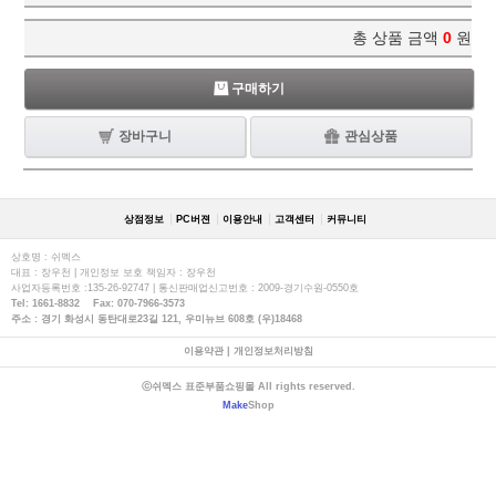
총 상품 금액
0
원
구매하기
장바구니
관심상품
상점정보
PC버젼
이용안내
고객센터
커뮤니티
상호명 : 쉬멕스
대표 : 장우천 | 개인정보 보호 책임자 : 장우천
사업자등록번호 :135-26-92747 | 통신판매업신고번호 : 2009-경기수원-0550호
Tel: 1661-8832 Fax: 070-7966-3573
주소 : 경기 화성시 동탄대로23길 121, 우미뉴브 608호 (우)18468
이용약관
|
개인정보처리방침
ⓒ쉬멕스 표준부품쇼핑몰 All rights reserved.
Make
Shop