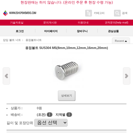
현장판매는 하지 않습니다. (온라인 주문 후 현장 수령 가능)
카테고리
검색
기술자료실
문의게시판
이용안내
견적문의(help mail)
로그인
마이페이지
장바구니
관심상품
압입 볼트 너트
용접볼트너트
Recent
용접볼트 SUS304 M5(8mm,10mm,12mm,16mm,20mm)
상세보기
상품가 :
0원
배송비 :
(조건)
!
지역별
!
길이 및 포장단위