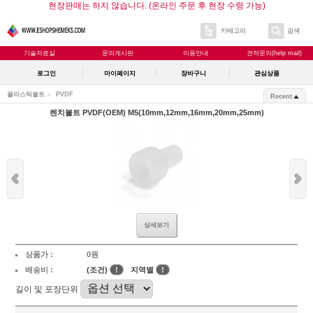
현장판매는 하지 않습니다. (온라인 주문 후 현장 수령 가능)
카테고리
검색
기술자료실
문의게시판
이용안내
견적문의(help mail)
로그인
마이페이지
장바구니
관심상품
플라스틱볼트
PVDF
Recent
렌치볼트 PVDF(OEM) M5(10mm,12mm,16mm,20mm,25mm)
상세보기
상품가 :
0원
배송비 :
(조건)
!
지역별
!
길이 및 포장단위