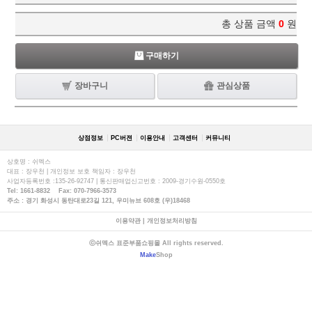
총 상품 금액
0
원
구매하기
장바구니
관심상품
상점정보
PC버젼
이용안내
고객센터
커뮤니티
상호명 : 쉬멕스
대표 : 장우천 | 개인정보 보호 책임자 : 장우천
사업자등록번호 :135-26-92747 | 통신판매업신고번호 : 2009-경기수원-0550호
Tel: 1661-8832 Fax: 070-7966-3573
주소 : 경기 화성시 동탄대로23길 121, 우미뉴브 608호 (우)18468
이용약관
|
개인정보처리방침
ⓒ쉬멕스 표준부품쇼핑몰 All rights reserved.
Make
Shop