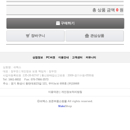
총 상품 금액
0
원
구매하기
장바구니
관심상품
상점정보
PC버젼
이용안내
고객센터
커뮤니티
상호명 : 쉬멕스
대표 : 장우천 | 개인정보 보호 책임자 : 장우천
사업자등록번호 :135-26-92747 | 통신판매업신고번호 : 2009-경기수원-0550호
Tel: 1661-8832 Fax: 070-7966-3573
주소 : 경기 화성시 동탄대로23길 121, 우미뉴브 608호 (우)18468
이용약관
|
개인정보처리방침
ⓒ쉬멕스 표준부품쇼핑몰 All rights reserved.
Make
Shop