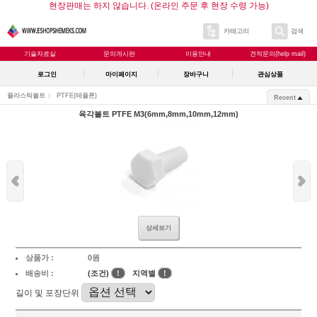
현장판매는 하지 않습니다. (온라인 주문 후 현장 수령 가능)
카테고리
검색
기술자료실
문의게시판
이용안내
견적문의(help mail)
로그인
마이페이지
장바구니
관심상품
플라스틱볼트
PTFE(테플론)
Recent
육각볼트 PTFE M3(6mm,8mm,10mm,12mm)
상세보기
상품가 :
0원
배송비 :
(조건)
!
지역별
!
길이 및 포장단위