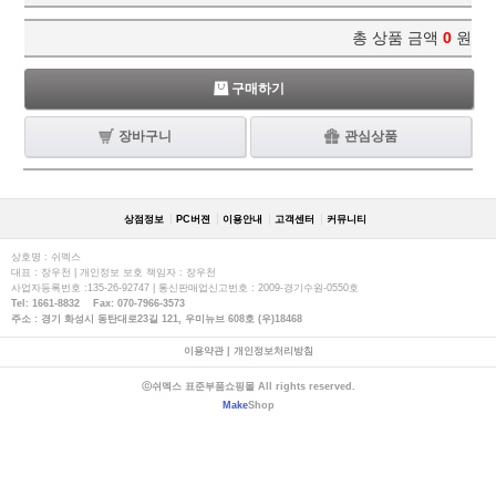
총 상품 금액
0
원
구매하기
장바구니
관심상품
상점정보
PC버젼
이용안내
고객센터
커뮤니티
상호명 : 쉬멕스
대표 : 장우천 | 개인정보 보호 책임자 : 장우천
사업자등록번호 :135-26-92747 | 통신판매업신고번호 : 2009-경기수원-0550호
Tel: 1661-8832 Fax: 070-7966-3573
주소 : 경기 화성시 동탄대로23길 121, 우미뉴브 608호 (우)18468
이용약관
|
개인정보처리방침
ⓒ쉬멕스 표준부품쇼핑몰 All rights reserved.
Make
Shop