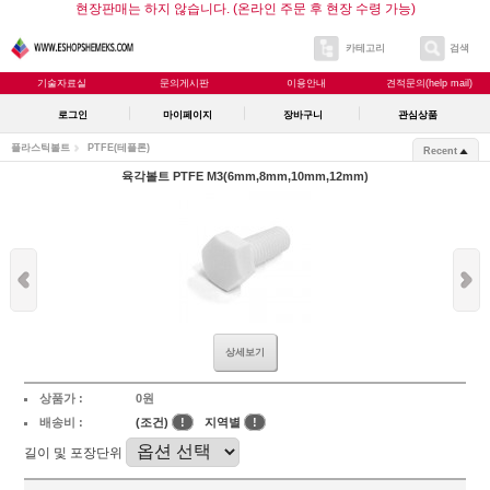
현장판매는 하지 않습니다. (온라인 주문 후 현장 수령 가능)
카테고리
검색
기술자료실
문의게시판
이용안내
견적문의(help mail)
로그인
마이페이지
장바구니
관심상품
플라스틱볼트
PTFE(테플론)
Recent
육각볼트 PTFE M3(6mm,8mm,10mm,12mm)
상세보기
상품가 :
0원
배송비 :
(조건)
!
지역별
!
길이 및 포장단위